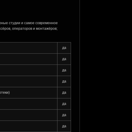
рные студии и самое современное
сёров, операторов и монтажёров;
да
да
да
да
отеки)
да
да
да
да