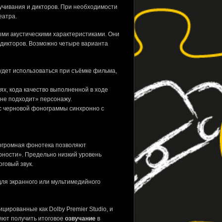
чивания и дикторов. При необходимости
еатра.
ыми акустическими характеристиками. Они
и дикторов. Возможно четыре варианта
удет использоваться при съёмке фильма,
х, кода качество выполненной в ходе
не подходит» персонажу.
 с черновой фонограммы синхронно с
 огромная фонотека позволяют
рности». Предельно низкий уровень
говый звук.
для экранного или мультимедийного
цированные как Dolby Premier Studio, и
ляют получить итоговое
озвучание
в