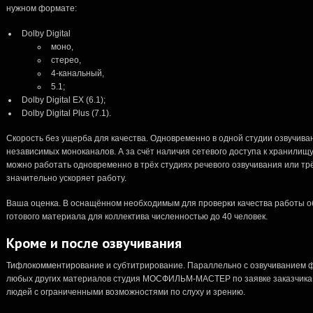
нужном формате:
Dolby Digital
моно,
стерео,
4-канальный,
5.1;
Dolby Digital EX (6.1);
Dolby Digital Plus (7.1).
Скорость без ущерба для качества. Одновременно в одной студии озвучива
независимых моноканалов. А за счёт наличия сетевого доступа к хранилищ
можно работать одновременно в трёх студиях речевого озвучивания или трё
значительно ускоряет работу.
Ваша оценка. В оснащённом необходимым для проверки качества работы о
готового материала для коллектива численностью до 40 человек.
Кроме и после озвучивания
Тифлокомментирование
и субтитрирование. Параллельно с озвучиванием ф
любых других материалов студия МОСФИЛЬМ-МАСТЕР по заявке заказчика
людей с ограниченными возможностями по слуху и зрению.