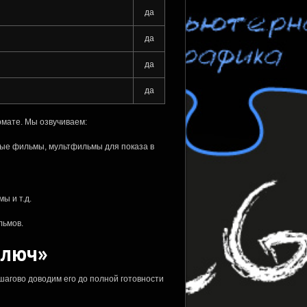
да
да
да
да
мате. Мы озвучиваем:
ые фильмы, мультфильмы для показа в
ы и т.д.
ьмов.
ключ»
шагово доводим его до полной готовности