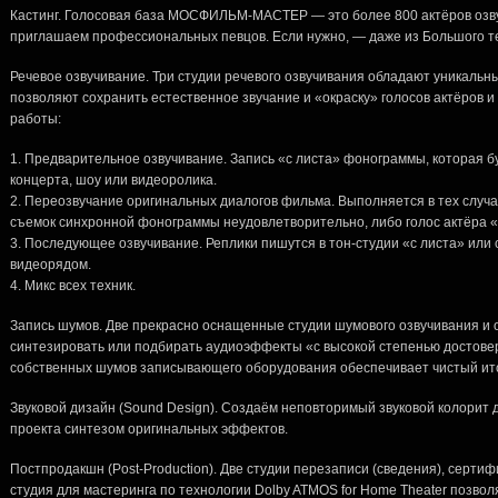
Кастинг. Голосовая база МОСФИЛЬМ-МАСТЕР — это более 800 актёров озву
приглашаем профессиональных певцов. Если нужно, — даже из Большого т
Речевое озвучивание. Три студии речевого озвучивания обладают уникальн
позволяют сохранить естественное звучание и «окраску» голосов актёров 
работы:
Предварительное озвучивание. Запись «с листа» фонограммы, которая б
концерта, шоу или видеоролика.
Переозвучание оригинальных диалогов фильма. Выполняется в тех случая
съемок синхронной фонограммы неудовлетворительно, либо голос актёра «
Последующее озвучивание. Реплики пишутся в тон-студии «с листа» или
видеорядом.
Микс всех техник.
Запись шумов. Две прекрасно оснащенные студии шумового озвучивания и
синтезировать или подбирать аудиоэффекты «с высокой степенью достове
собственных шумов записывающего оборудования обеспечивает чистый ито
Звуковой дизайн (Sound Design). Создаём неповторимый звуковой колорит 
проекта синтезом оригинальных эффектов.
Постпродакшн (Post-Production). Две студии перезаписи (сведения), сертифи
студия для мастеринга по технологии Dolby ATMOS for Home Theater позво