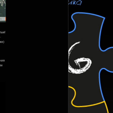
льм!
-
же)
ения
ли